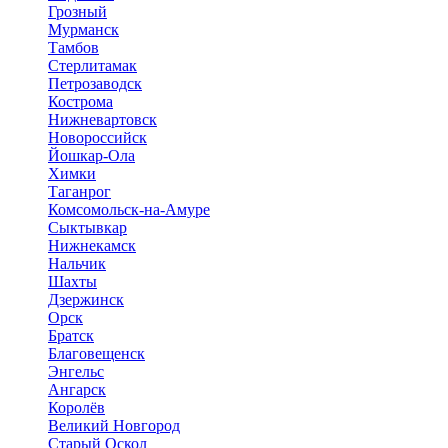
Грозный
Мурманск
Тамбов
Стерлитамак
Петрозаводск
Кострома
Нижневартовск
Новороссийск
Йошкар-Ола
Химки
Таганрог
Комсомольск-на-Амуре
Сыктывкар
Нижнекамск
Нальчик
Шахты
Дзержинск
Орск
Братск
Благовещенск
Энгельс
Ангарск
Королёв
Великий Новгород
Старый Оскол