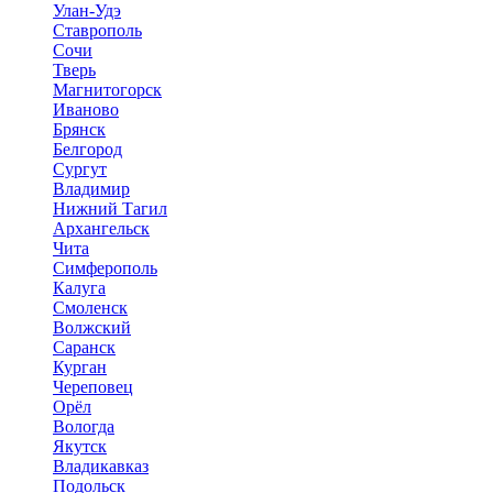
Улан-Удэ
Ставрополь
Сочи
Тверь
Магнитогорск
Иваново
Брянск
Белгород
Сургут
Владимир
Нижний Тагил
Архангельск
Чита
Симферополь
Калуга
Смоленск
Волжский
Саранск
Курган
Череповец
Орёл
Вологда
Якутск
Владикавказ
Подольск