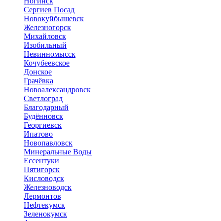
Ногинск
Сергиев Посад
Новокуйбышевск
Железногорск
Михайловск
Изобильный
Невинномысск
Кочубеевское
Донское
Грачёвка
Новоалександровск
Светлоград
Благодарный
Будённовск
Георгиевск
Ипатово
Новопавловск
Минеральные Воды
Ессентуки
Пятигорск
Кисловодск
Железноводск
Лермонтов
Нефтекумск
Зеленокумск