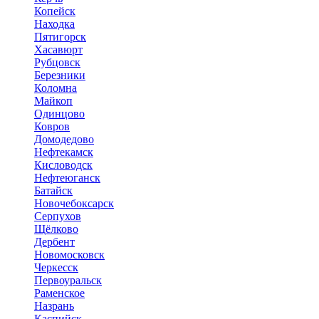
Копейск
Находка
Пятигорск
Хасавюрт
Рубцовск
Березники
Коломна
Майкоп
Одинцово
Ковров
Домодедово
Нефтекамск
Кисловодск
Нефтеюганск
Батайск
Новочебоксарск
Серпухов
Щёлково
Дербент
Новомосковск
Черкесск
Первоуральск
Раменское
Назрань
Каспийск