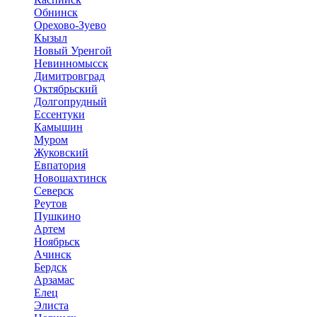
Обнинск
Орехово-Зуево
Кызыл
Новый Уренгой
Невинномысск
Димитровград
Октябрьский
Долгопрудный
Ессентуки
Камышин
Муром
Жуковский
Евпатория
Новошахтинск
Северск
Реутов
Пушкино
Артем
Ноябрьск
Ачинск
Бердск
Арзамас
Елец
Элиста