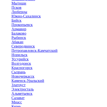
Мытищи
Псков
Люберцы
Южно-Сахалинск
Бийск
Прокопьевск
Армавир
Балаково
Рыбинск
Абакан
Северодвинск
Петропавловск-Камчатский
Норильск
Уссурийск
Волгодонск
Красногорск
Сызрань
Новочеркасск
Каменск-Уральский
Златоуст
Электросталь
Альметьевск
Салават
Миасс
Керчь